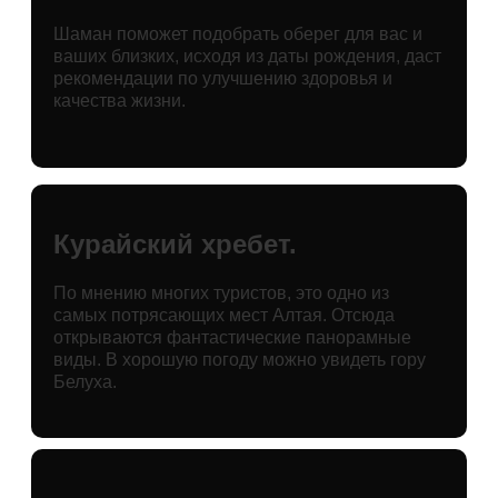
Шаман поможет подобрать оберег для вас и
ваших близких, исходя из даты рождения, даст
рекомендации по улучшению здоровья и
качества жизни.
Курайский хребет.
По мнению многих туристов, это одно из
самых потрясающих мест Алтая. Отсюда
открываются фантастические панорамные
виды. В хорошую погоду можно увидеть гору
Белуха.