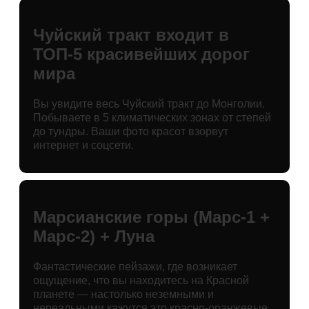
Чуйский тракт входит в
ТОП-5 красивейших дорог
мира
Вы увидите весь Чуйский тракт до Монголии.
Побываете в 5 климатических зонах от степей
до тундры. Ваши фото красот взорвут
интернет и соцсети.
Марсианские горы (Марс-1 +
Марс-2) + Луна
Фантастические пейзажи, где возникает
ощущение, что вы находитесь на Красной
планете — настолько неземными и
нереальными кажутся это красно-оранжевые