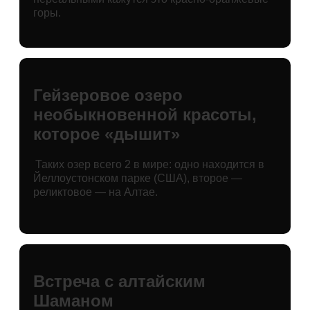
горы.
Гейзеровое озеро
необыкновенной красоты,
которое «дышит»
Таких озер всего 2 в мире: одно находится в
Йеллоустонском парке (США), второе —
реликтовое — на Алтае.
Встреча с алтайским
Шаманом