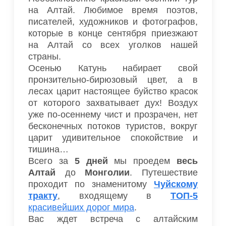
на Алтай. Любимое время поэтов,
писателей, художников и фотографов,
которые в конце сентября приезжают
на Алтай со всех уголков нашей
страны.
Осенью Катунь набирает свой
пронзительно-бирюзовый цвет, а в
лесах царит настоящее буйство красок
от которого захватывает дух! Воздух
уже по-осеннему чист и прозрачен, нет
бесконечных потоков туристов, вокруг
царит удивительное спокойствие и
тишина…
Всего за
5 дней
мы проедем
весь
Алтай
до
Монголии
. Путешествие
проходит по знаменитому
Чуйскому
тракту
, входящему в
ТОП-5
красивейших дорог мира
.
Вас ждет встреча с алтайским