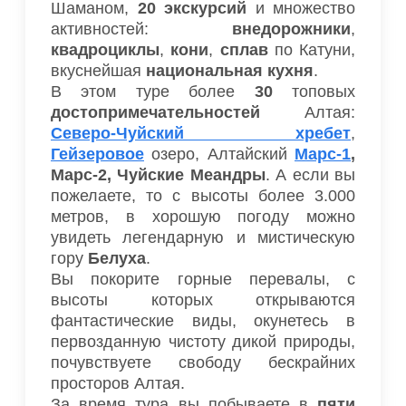
Шаманом,
20 экскурсий
и множество
активностей:
внедорожники
,
квадроциклы
,
кони
,
сплав
по Катуни,
вкуснейшая
национальная кухня
.
В этом туре более
30
топовых
достопримечательностей
Алтая:
Северо-Чуйский хребет
,
Гейзеровое
озеро, Алтайский
Марс-1
,
Марс-2, Чуйские Меандры
. А если вы
пожелаете, то с высоты более 3.000
метров, в хорошую погоду можно
увидеть легендарную и мистическую
гору
Белуха
.
Вы покорите горные перевалы, с
высоты которых открываются
фантастические виды, окунетесь в
первозданную чистоту дикой природы,
почувствуете свободу бескрайних
просторов Алтая.
За время тура вы побываете в
пяти