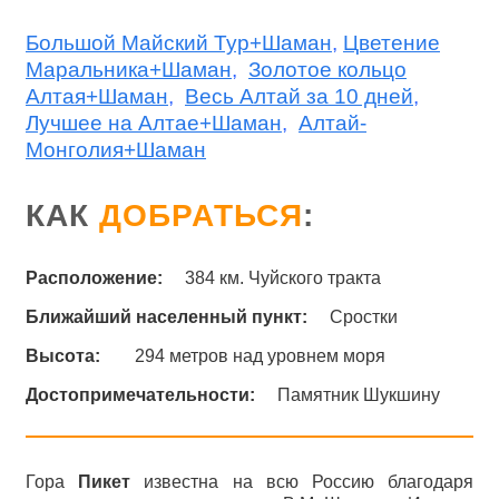
Большой Майский Тур+Шаман
,
Цветение
Маральника+Шаман
,
Золотое кольцо
Алтая+Шаман
,
Весь Алтай за 10 дней
,
Лучшее на Алтае
+Шаман
,
Алтай-
Монголия+Шаман
КАК
ДОБРАТЬСЯ
:
Расположение:
384 км. Чуйского тракта
Ближайший населенный пункт:
Сростки
Высота:
294 метров над уровнем моря
Достопримечательности:
Памятник Шукшину
Гора
Пикет
известна на всю Россию благодаря