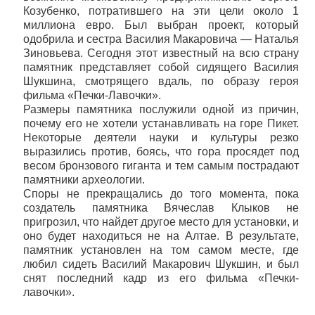
Козубенко, потратившего на эти цели около 1
миллиона евро. Был выбран проект, который
одобрила и сестра Василия Макаровича — Наталья
Зиновьева. Сегодня этот известный на всю страну
памятник представляет собой сидящего Василия
Шукшина, смотрящего вдаль, по образу героя
фильма «Печки-Лавочки».
Размеры памятника послужили одной из причин,
почему его не хотели устанавливать на горе Пикет.
Некоторые деятели науки и культуры резко
выразились против, боясь, что гора просядет под
весом бронзового гиганта и тем самым пострадают
памятники археологии.
Споры не прекращались до того момента, пока
создатель памятника Вячеслав Клыков не
пригрозил, что найдет другое место для установки, и
оно будет находиться не на Алтае. В результате,
памятник установлен на том самом месте, где
любил сидеть Василий Макарович Шукшин, и был
снят последний кадр из его фильма «Печки-
лавочки».