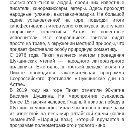
съезжаются тысячи людей, среди них известные
писатели, кинорежиссеры, актеры. Здесь проходят
народные гуляния, выставки-ярмарки. На большой
сцене, установленной на горе, подводят итоги
кинофестиваля, литературного конкурса, выступают
творческие коллективы Алтая и известные
исполнители. Все собравшиеся зрители сидят
просто на траве, в окружении местной природы, что
придает фестивалю особу природную романтику.
С 1976 года Пикет является местом проведения
Шукшинских чтений — народного литературного
праздника. Ежегодно, в третьей декаде июля на
Пикете проводится заключительная программа
Всероссийского фестиваля «Шукшинские дни на
Алтае».
В 2019 году на горе Пикет отметили 90-летие
Василия Шушкина. На мероприятие съехалось
более 15 тысячи человек. Главный приз за победу в
Шукшинском кинофестивале выполнен в виде вазы
из известной на весь мир алтайской яшмы (копия
знаменитой «Царицы ваз»), который вручается в
программе полнометражного игрового кино.