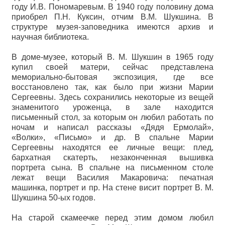
году И.В. Пономаревым. В 1940 году половину дома
приобрел П.Н. Куксин, отчим В.М. Шукшина. В
структуре музея-заповедника имеются архив и
научная библиотека.
В доме-музее, который В. М. Шукшин в 1965 году
купил своей матери, сейчас представлена
мемориально-бытовая экспозиция, где все
восстановлено так, как было при жизни Марии
Сергеевны. Здесь сохранились некоторые из вещей
знаменитого уроженца, в зале находится
письменный стол, за которым он любил работать по
ночам и написал рассказы «Дядя Ермолай»,
«Волки», «Письмо» и др. В спальне Марии
Сергеевны находятся ее личные вещи: плед,
бархатная скатерть, незаконченная вышивка
портрета сына. В спальне на письменном столе
лежат вещи Василия Макаровича: печатная
машинка, портрет и пр. На стене висит портрет В. М.
Шукшина 50-ых годов.
На старой скамеечке перед этим домом любил