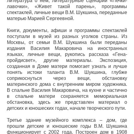
литература о нем, литературные сценарии «Печки-
лавочки», «Живет такой парень», программы
спектаклей, личные вещи В.М. Шукшина, переданные
матерью Марией Сергеевной.
Книги, документы, афиши и программы спектаклей
поступали в музей из разных уголков страны. Из
Москвы, от семьи В.М. Шукшина были переданы
издания Василия Макаровича на иностранных
языках, личные вещи, рукопись рассказа «Гена-
пройдисвет», другие материалы. Экспозиция,
созданная в Доме матери помогает узнать и лучше
понять истоки таланта В.М. Шукшина, глубже
соприкоснуться через вещи, обстановку
материнского дома с внутренним миром художника.
В спальне Василия Макаровича, на кухне и частично
в спальне матери сохраняется мемориальная
обстановка, здесь же представлен материал о
детских и юношеских годах, начале творческого пути.
Третье здание музейного комплекса – дом, где
прошли детские и юношеские годы В.М. Шукшина
функционирует с 2002 года. Построен дом в 1908