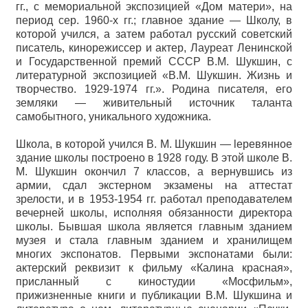
гг., с мемориальной экспозицией «Дом матери», на
период сер. 1960-х гг.; главное здание — Школу, в
которой учился, а затем работал русский советский
писатель, кинорежиссер и актер, Лауреат Ленинской
и Государственной премий СССР В.М. Шукшин, с
литературной экспозицией «В.М. Шукшин. Жизнь и
творчество. 1929-1974 гг.». Родина писателя, его
земляки — живительный источник таланта
самобытного, уникального художника.
Школа, в которой учился В. М. Шукшин — lеревянное
здание школы построено в 1928 году. В этой школе В.
М. Шукшин окончил 7 классов, а вернувшись из
армии, сдал экстерном экзамены на аттестат
зрелости, и в 1953-1954 гг. работал преподавателем
вечерней школы, исполняя обязанности директора
школы. Бывшая школа является главным зданием
музея и стала главным зданием и хранилищем
многих экспонатов. Первыми экспонатами были:
актерский реквизит к фильму «Калина красная»,
присланный с киностудии «Мосфильм»,
прижизненные книги и публикации В.М. Шукшина и