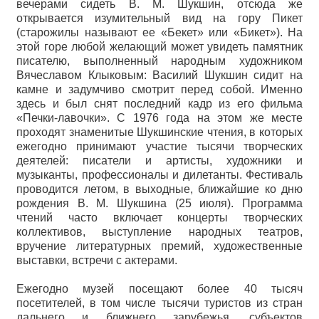
вечерами сидеть В. М. Шукшин, отсюда же
открывается изумительный вид на гору Пикет
(старожилы называют ее «Бекет» или «Бикет»). На
этой горе любой желающий может увидеть памятник
писателю, выполненный народным художником
Вячеславом Клыковым: Василий Шукшин сидит на
камне и задумчиво смотрит перед собой. Именно
здесь и был снят последний кадр из его фильма
«Печки-лавочки». С 1976 года на этом же месте
проходят знаменитые Шукшинские чтения, в которых
ежегодно принимают участие тысячи творческих
деятелей: писатели и артисты, художники и
музыканты, профессионалы и дилетанты. Фестиваль
проводится летом, в выходные, ближайшие ко дню
рождения В. М. Шукшина (25 июля). Программа
чтений часто включает концерты творческих
коллективов, выступление народных театров,
вручение литературных премий, художественные
выставки, встречи с актерами.
Ежегодно музей посещают более 40 тысяч
посетителей, в том числе тысячи туристов из стран
дальнего и ближнего зарубежья, субъектов