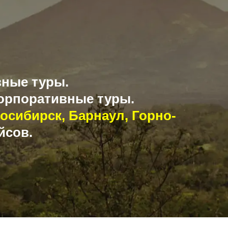
вные туры.
орпоративные туры.
осибирск, Барнаул, Горно-
йсов.